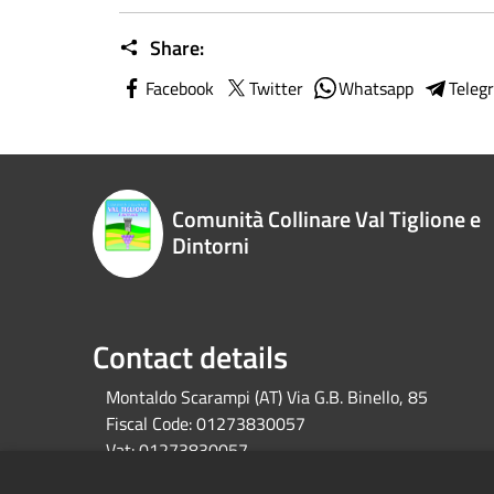
Share:
Facebook
Twitter
Whatsapp
Teleg
Comunità Collinare Val Tiglione e
Dintorni
Contact details
Montaldo Scarampi (AT) Via G.B. Binello, 85
Fiscal Code:
01273830057
Vat:
01273830057
IBAN:
IT20H0608510316000000020035