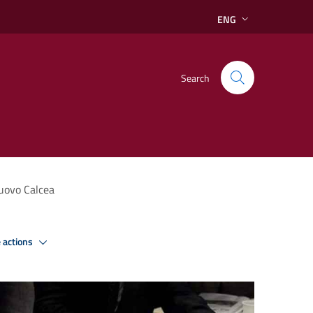
ENG
Search
uovo Calcea
 actions