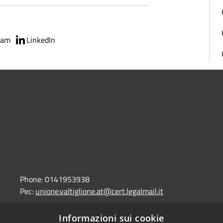
ram
LinkedIn
Phone:
0141953938
Pec:
unione.valtiglione.at@cert.legalmail.it
Informazioni sui cookie