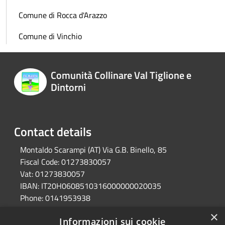
Comune di Rocca d'Arazzo
Comune di Vinchio
Comunità Collinare Val Tiglione e
Dintorni
Contact details
Montaldo Scarampi (AT) Via G.B. Binello, 85
Fiscal Code:
01273830057
Vat:
01273830057
IBAN:
IT20H0608510316000000020035
Phone:
0141953938
Pec:
unione.valtiglione.at@cert.legalmail.it
×
Informazioni sui cookie