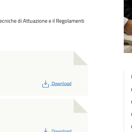
ecniche di Attuazione e il Regolamenti
PDF
Download
PDF
Download