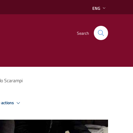
ENG
Search
do Scarampi
 actions