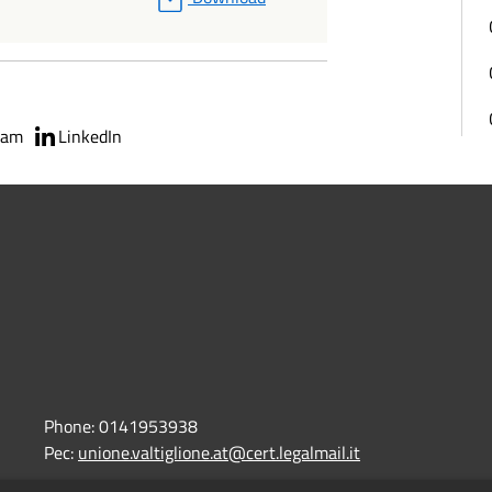
ram
LinkedIn
Phone:
0141953938
Pec:
unione.valtiglione.at@cert.legalmail.it