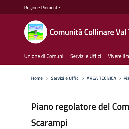
Salta al contenuto principale
Regione Piemonte
Comunità Collinare Val 
Unione di Comuni
Servizi e Uffici
Vivere il t
Home
>
Servizi e Uffici
>
AREA TECNICA
>
Pi
Piano regolatore del Co
Scarampi