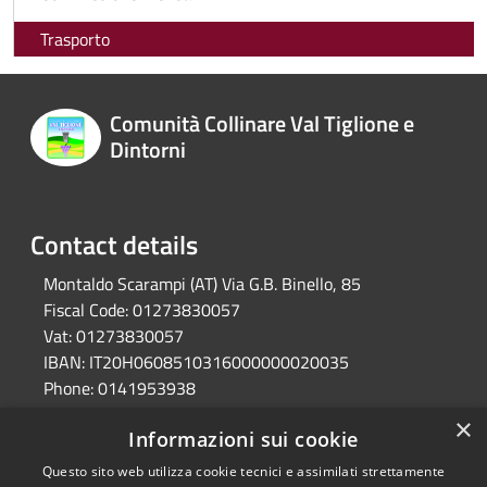
Trasporto
Comunità Collinare Val Tiglione e
Dintorni
Contact details
Montaldo Scarampi (AT) Via G.B. Binello, 85
Fiscal Code:
01273830057
Vat:
01273830057
IBAN:
IT20H0608510316000000020035
Phone:
0141953938
Pec:
unione.valtiglione.at@cert.legalmail.it
×
Informazioni sui cookie
Questo sito web utilizza cookie tecnici e assimilati strettamente