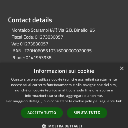
Contact details
Montaldo Scarampi (AT) Via G.B. Binello, 85
Fiscal Code:
01273830057
Vat:
01273830057
IBAN:
IT20H0608510316000000020035
Phone:
0141953938
Pec:
unione.valtiglione.at@cert.legalmail.it
×
Informazioni sui cookie
Questo sito web utilizza cookie tecnici e assimilati strettamente
RSS
Ente convenzionato
necessari al corretto funzionamento e alla navigazione del sito,
nonché un cookie tecnico analitico al solo fine di elaborare
Accessibility
Astigov
informazioni statistiche, aggregate e anonime.
Privacy
Per maggiori dettagli, può consultare la cookie policy al seguente
link
Progetto
|
Convenzione
|
Cookie
Adesioni
Sitemap
RIFIUTA TUTTO
ACCETTA TUTTO
•
Accesso redazione
MOSTRA DETTAGLI