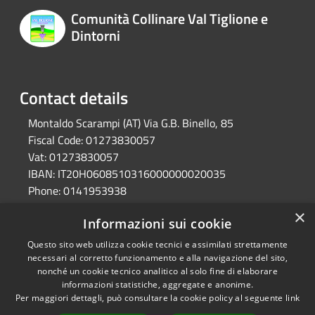
Comunità Collinare Val Tiglione e
Dintorni
Contact details
Montaldo Scarampi (AT) Via G.B. Binello, 85
Fiscal Code:
01273830057
Vat:
01273830057
IBAN:
IT20H0608510316000000020035
Phone:
0141953938
Pec:
unione.valtiglione.at@cert.legalmail.it
×
Informazioni sui cookie
Questo sito web utilizza cookie tecnici e assimilati strettamente
RSS
Ente convenzionato
necessari al corretto funzionamento e alla navigazione del sito,
nonché un cookie tecnico analitico al solo fine di elaborare
Accessibility
Astigov
informazioni statistiche, aggregate e anonime.
Privacy
Per maggiori dettagli, può consultare la cookie policy al seguente
link
Progetto
|
Convenzione
|
Cookie