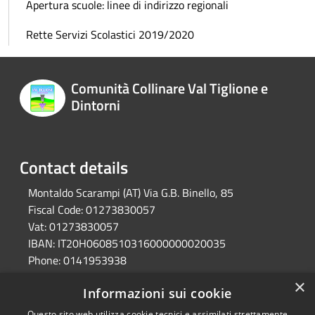
Apertura scuole: linee di indirizzo regionali
Rette Servizi Scolastici 2019/2020
Comunità Collinare Val Tiglione e
Dintorni
Contact details
Montaldo Scarampi (AT) Via G.B. Binello, 85
Fiscal Code:
01273830057
Vat:
01273830057
IBAN:
IT20H0608510316000000020035
Phone:
0141953938
Pec:
unione.valtiglione.at@cert.legalmail.it
×
Informazioni sui cookie
Questo sito web utilizza cookie tecnici e assimilati strettamente