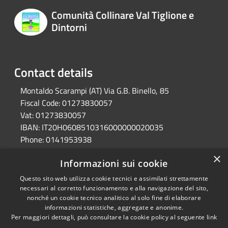
Comunità Collinare Val Tiglione e
Dintorni
Contact details
Montaldo Scarampi (AT) Via G.B. Binello, 85
Fiscal Code:
01273830057
Vat:
01273830057
IBAN:
IT20H0608510316000000020035
Phone:
0141953938
Pec:
unione.valtiglione.at@cert.legalmail.it
×
Informazioni sui cookie
Questo sito web utilizza cookie tecnici e assimilati strettamente
RSS
Ente convenzionato
necessari al corretto funzionamento e alla navigazione del sito,
nonché un cookie tecnico analitico al solo fine di elaborare
Accessibility
Astigov
informazioni statistiche, aggregate e anonime.
Privacy
Per maggiori dettagli, può consultare la cookie policy al seguente
link
Progetto
|
Convenzione
|
Cookie