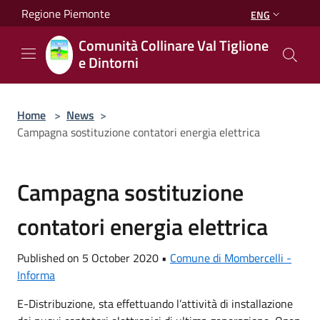
Salta al contenuto principale
Regione Piemonte
ENG
Comunità Collinare Val Tiglione
e Dintorni
Home
>
News
>
Campagna sostituzione contatori energia elettrica
Campagna sostituzione
contatori energia elettrica
Published on 5 October 2020 •
Comune di Mombercelli -
Informa
E-Distribuzione, sta effettuando l’attività di installazione