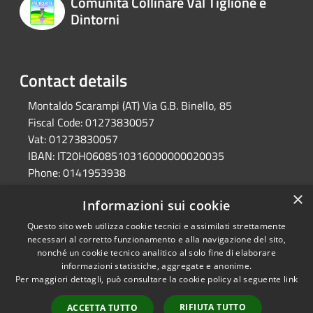
Comunità Collinare Val Tiglione e
Dintorni
Contact details
Montaldo Scarampi (AT) Via G.B. Binello, 85
Fiscal Code:
01273830057
Vat:
01273830057
IBAN:
IT20H0608510316000000020035
Phone:
0141953938
Pec:
unione.valtiglione.at@cert.legalmail.it
×
Informazioni sui cookie
Questo sito web utilizza cookie tecnici e assimilati strettamente
RSS
Ente convenzionato
necessari al corretto funzionamento e alla navigazione del sito,
nonché un cookie tecnico analitico al solo fine di elaborare
Accessibility
Astigov
informazioni statistiche, aggregate e anonime.
Privacy
Per maggiori dettagli, può consultare la cookie policy al seguente
link
Progetto
|
Convenzione
|
Cookie
Adesioni
Sitemap
RIFIUTA TUTTO
ACCETTA TUTTO