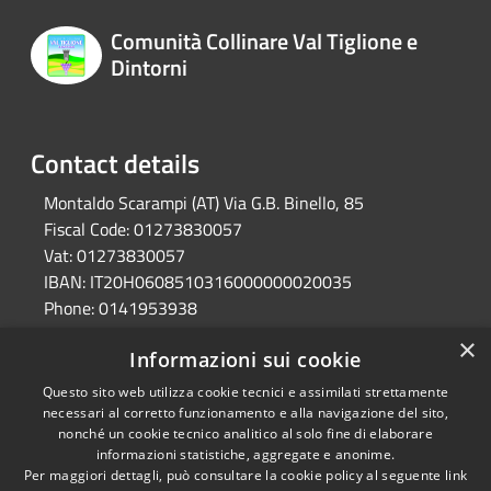
Comunità Collinare Val Tiglione e
Dintorni
Contact details
Montaldo Scarampi (AT) Via G.B. Binello, 85
Fiscal Code:
01273830057
Vat:
01273830057
IBAN:
IT20H0608510316000000020035
Phone:
0141953938
Pec:
unione.valtiglione.at@cert.legalmail.it
×
Informazioni sui cookie
Questo sito web utilizza cookie tecnici e assimilati strettamente
RSS
Ente convenzionato
necessari al corretto funzionamento e alla navigazione del sito,
nonché un cookie tecnico analitico al solo fine di elaborare
Accessibility
Astigov
informazioni statistiche, aggregate e anonime.
Privacy
Per maggiori dettagli, può consultare la cookie policy al seguente
link
Progetto
|
Convenzione
|