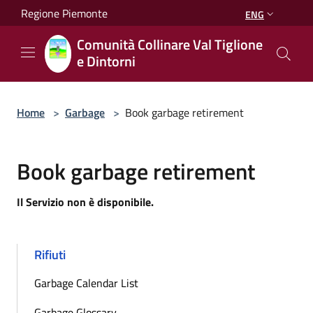
Salta al contenuto principale
Regione Piemonte
ENG
Comunità Collinare Val Tiglione
e Dintorni
Home
>
Garbage
>
Book garbage retirement
Book garbage retirement
Il Servizio non è disponibile.
Rifiuti
Garbage Calendar List
Garbage Glossary