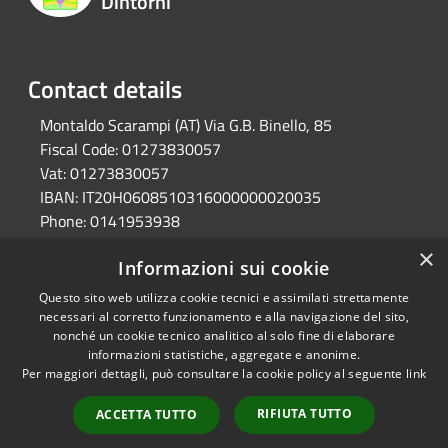
Dintorni
Contact details
Montaldo Scarampi (AT) Via G.B. Binello, 85
Fiscal Code:
01273830057
Vat:
01273830057
IBAN:
IT20H0608510316000000020035
Phone:
0141953938
Pec:
unione.valtiglione.at@cert.legalmail.it
×
Informazioni sui cookie
Questo sito web utilizza cookie tecnici e assimilati strettamente
RSS
Ente convenzionato
necessari al corretto funzionamento e alla navigazione del sito,
nonché un cookie tecnico analitico al solo fine di elaborare
Accessibility
Astigov
informazioni statistiche, aggregate e anonime.
Privacy
Per maggiori dettagli, può consultare la cookie policy al seguente
link
Progetto
|
Convenzione
|
Cookie
Adesioni
Sitemap
RIFIUTA TUTTO
ACCETTA TUTTO
•
Accesso redazione