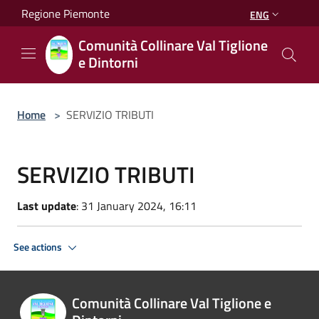
Salta al contenuto principale
Regione Piemonte
ENG
Comunità Collinare Val Tiglione
e Dintorni
Home
>
SERVIZIO TRIBUTI
SERVIZIO TRIBUTI
Last update
: 31 January 2024, 16:11
See actions
Comunità Collinare Val Tiglione e