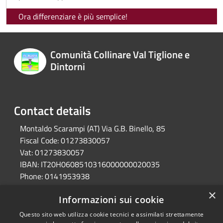
Ora differenziare è più semplice!
Comunità Collinare Val Tiglione e
Dintorni
Contact details
Montaldo Scarampi (AT) Via G.B. Binello, 85
Fiscal Code:
01273830057
Vat:
01273830057
IBAN:
IT20H0608510316000000020035
Phone:
0141953938
Pec:
unione.valtiglione.at@cert.legalmail.it
×
Informazioni sui cookie
Questo sito web utilizza cookie tecnici e assimilati strettamente