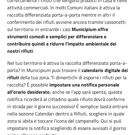
correttamente i rifiuti che vengono prodotti in casa e nelle
attività commerciali. In molti Comuni italiani è attiva la
raccolta differenziata porta-a-porta mentre in altri il
conferimento dei rifiuti avviene ancora tramite cassonetti
sul territorio: in entrambi i casi
Municipium offre
strumenti comodi e semplici per differenziare e
contribuire quindi a ridurre l’impatto ambientale dei
nostri rifiuti
.
Nel tuo territorio è attiva la raccolta differenziata porta-a-
porta? In Municipium puoi trovare il
calendario digitale dei
rifiuti
della tua zona. Ti dimentichi di esporre i rifiuti per la
raccolta? È possibile
impostare una notifica personale
all'orario desiderato
; anche se l'app sarà spenta, questa
notifica ricorderà al cittadino quale rifiuto dovrà conferire
in strada per il giorno successivo! È semplice: basta entrare
nella sezione Calendari dentro a Rifiuti, scegliere in quale
zona si abita e toccare l'icona del campanello. Qui si può
impostare la notifica scegliendo di essere avvisati il giorno